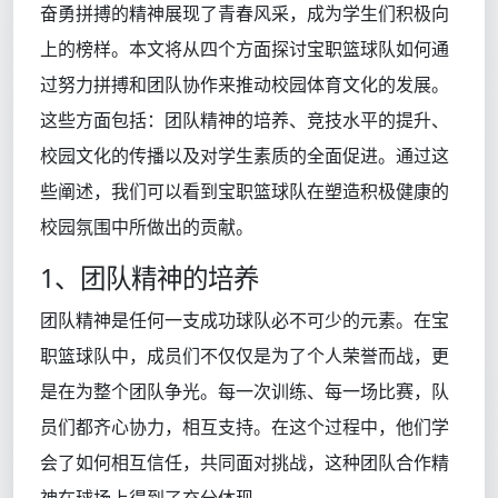
奋勇拼搏的精神展现了青春风采，成为学生们积极向
上的榜样。本文将从四个方面探讨宝职篮球队如何通
过努力拼搏和团队协作来推动校园体育文化的发展。
这些方面包括：团队精神的培养、竞技水平的提升、
校园文化的传播以及对学生素质的全面促进。通过这
些阐述，我们可以看到宝职篮球队在塑造积极健康的
校园氛围中所做出的贡献。
1、团队精神的培养
团队精神是任何一支成功球队必不可少的元素。在宝
职篮球队中，成员们不仅仅是为了个人荣誉而战，更
是在为整个团队争光。每一次训练、每一场比赛，队
员们都齐心协力，相互支持。在这个过程中，他们学
会了如何相互信任，共同面对挑战，这种团队合作精