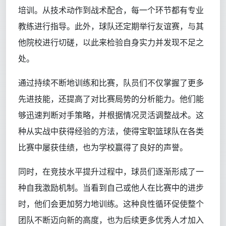
培训。从技术动作到战术配合，每一个环节都有专业
教练进行指导。此外，球队还定期举行友谊赛，与其
他院校进行切磋，以此来检验自身实力并发现不足之
处。
通过持续不断地训练和比赛，队员们不仅掌握了更多
先进技能，还提高了对比赛局势的分析能力。他们能
够迅速判断对手策略，并根据情况灵活调整战术。这
种从实战中获得经验的方法，使得宝职篮球队在各类
比赛中屡获佳绩，也为学校赢得了良好的声誉。
同时，在竞技水平提升过程中，球员们逐渐形成了一
种自我激励机制。当看到自己或他人在比赛中的进步
时，他们会更加努力地训练。这种良性循环促使整个
团队不断迈向新的高度，也为后续更多优秀人才加入