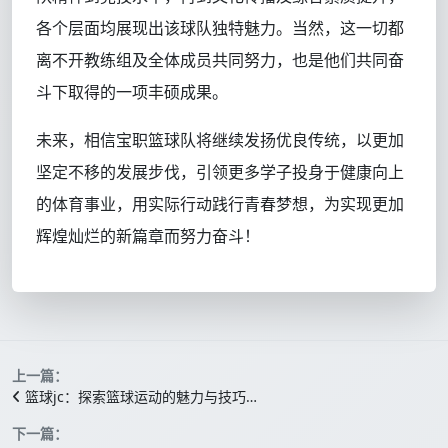
各个层面均展现出该球队独特魅力。当然，这一切都
离不开教练组及全体成员共同努力，也是他们共同奋
斗下取得的一项丰硕成果。
未来，相信宝职篮球队将继续发扬优良传统，以更加
坚定不移的发展步伐，引领更多学子投身于健康向上
的体育事业，用实际行动践行青春梦想，为实现更加
辉煌灿烂的新篇章而努力奋斗！
上一篇：
篮球jc：探索篮球运动的魅力与技巧…
下一篇：