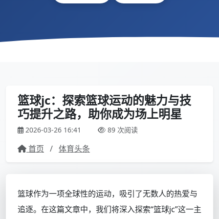
篮球jc：探索篮球运动的魅力与技
巧提升之路，助你成为场上明星
2026-03-26 16:41
89 次阅读
首页
/
体育头条
篮球作为一项全球性的运动，吸引了无数人的热爱与
追逐。在这篇文章中，我们将深入探索“篮球jc”这一主