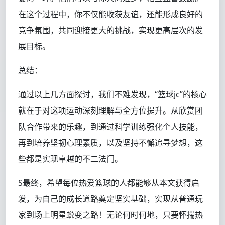
在这个过程中，你不仅能收获友谊，还能形成良好的
竞争氛围，共同迎接更大的挑战，实现更高层次的发
展目标。
总结：
通过以上几方面探讨，我们不难发现，“篮球jc”的核心
就在于对这项运动深刻理解与全方位提升。从欣赏团
队合作带来的乐趣，到通过科学训练强化个人技能，
再到培养坚韧心理素质，以及坚持不懈追寻梦想，这
些都是实现卓越的不二法门。
S最终，希望每位热爱篮球的人都能够从本文获得启
发，为自己的成长道路奠定坚实基础，实现从普通玩
家到场上明星蜕变之路！无论何时何地，只要怀揣热