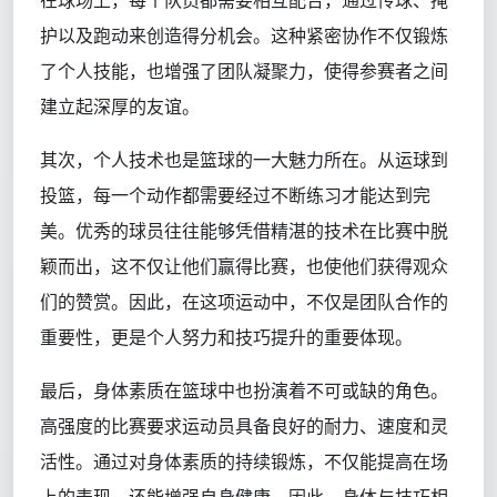
在球场上，每个队员都需要相互配合，通过传球、掩
护以及跑动来创造得分机会。这种紧密协作不仅锻炼
了个人技能，也增强了团队凝聚力，使得参赛者之间
建立起深厚的友谊。
其次，个人技术也是篮球的一大魅力所在。从运球到
投篮，每一个动作都需要经过不断练习才能达到完
美。优秀的球员往往能够凭借精湛的技术在比赛中脱
颖而出，这不仅让他们赢得比赛，也使他们获得观众
们的赞赏。因此，在这项运动中，不仅是团队合作的
重要性，更是个人努力和技巧提升的重要体现。
最后，身体素质在篮球中也扮演着不可或缺的角色。
高强度的比赛要求运动员具备良好的耐力、速度和灵
活性。通过对身体素质的持续锻炼，不仅能提高在场