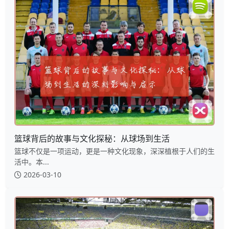
篮球背后的故事与文化探秘：从球场到生活
篮球不仅是一项运动，更是一种文化现象，深深植根于人们的生
活中。本...
2026-03-10