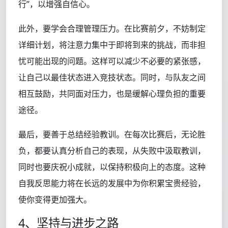
行”，以增强自信心。
此外，要学会合理管理压力。在比赛前夕，不妨制定
详细计划，将注意力集中于即将到来的挑战，而非担
忧可能出现的问题。这样可以减少不必要的紧张感，
让自己以最佳状态进入竞技状态。同时，与队友之间
相互鼓励，共同面对压力，也是缓解心理负担的重要
途径。
最后，要善于总结经验教训。在每次比赛后，无论胜
负，都要认真分析自己的表现，从失败中汲取教训，
同时也要庆祝小成就，以保持积极向上的态度。这种
自我反思能力将在长远的发展中为你积累宝贵经验，
使你变得更加强大。
4、坚持与进步之路