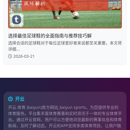
选择最佳足球鞋的全面指南与推荐技巧解
选择合适的足球鞋对于每位足球爱好者来说都至关重要。本文将
详细...
2026-03-21
开云
开云.体育 (kaiyun)官方网站_kaiyun sports，为您提供专业的
体育服务。平台集丰富体育赛事和实时资讯于一体的专业体育平
台。通过开云官网，用户可以方便地浏览最新的赛事信息和体育
新闻，及时了解动态。开云的APP支持多类体育项目，让用户随