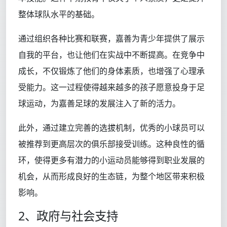
整体球队水平的基础。
通过组织各种比赛和联赛，嘉善为青少年提供了展示
自我的平台，也让他们在实战中不断提高。在竞争中
成长，不仅锻炼了他们的身体素质，也增强了心理承
受能力。这一过程使得越来越多的孩子愿意投身于足
球运动，为嘉善足球的发展注入了新的活力。
此外，通过建立完善的选拔机制，优秀的小球员可以
被推荐到更高层次的俱乐部接受训练。这种良性的循
环，使得更多有潜力的小运动员能够得到职业发展的
机会，从而形成良好的生态链，为整个地区带来积极
影响。
2、政府与社会支持