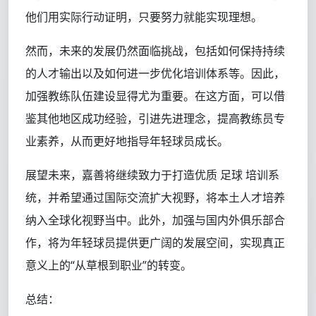
他们用实际行动证明，只要努力就能实现理想。
然而，未来的发展仍然面临挑战，包括如何保持持续
的人才输出以及如何进一步优化培训体系等。因此，
加强教练队伍建设显得尤为重要。在这方面，可以借
鉴其他地区成功经验，引进先进理念，提高教练员专
业素养，从而更好地指导年轻球员成长。
展望未来，嘉善将继续致力于打造优质 足球 培训系
统，并希望通过国际交流扩大视野，将本土人才培养
纳入全球化视野当中。此外，加强与国内外俱乐部合
作，将为年轻球员提供更广阔的发展空间，实现真正
意义上的“从草根到职业”的转变。
总结：