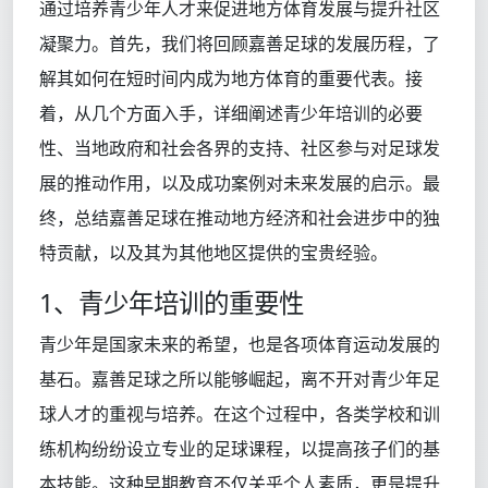
通过培养青少年人才来促进地方体育发展与提升社区
凝聚力。首先，我们将回顾嘉善足球的发展历程，了
解其如何在短时间内成为地方体育的重要代表。接
着，从几个方面入手，详细阐述青少年培训的必要
性、当地政府和社会各界的支持、社区参与对足球发
展的推动作用，以及成功案例对未来发展的启示。最
终，总结嘉善足球在推动地方经济和社会进步中的独
特贡献，以及其为其他地区提供的宝贵经验。
1、青少年培训的重要性
青少年是国家未来的希望，也是各项体育运动发展的
基石。嘉善足球之所以能够崛起，离不开对青少年足
球人才的重视与培养。在这个过程中，各类学校和训
练机构纷纷设立专业的足球课程，以提高孩子们的基
本技能。这种早期教育不仅关乎个人素质，更是提升