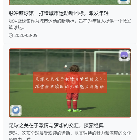
脉冲篮球馆：打造城市运动新地标，激发年轻
脉冲篮球馆作为城市运动的新地标，旨在为年轻人提供一个激发
篮球热...
2026-03-09
足球之美在于激情与梦想的交汇，探索经典
足球，这项全球最受欢迎的运动，以其独特的魅力和深厚的文化
影响力，成...