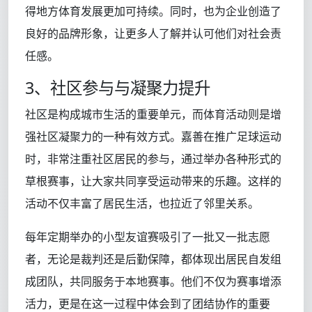
得地方体育发展更加可持续。同时，也为企业创造了
良好的品牌形象，让更多人了解并认可他们对社会责
任感。
3、社区参与与凝聚力提升
社区是构成城市生活的重要单元，而体育活动则是增
强社区凝聚力的一种有效方式。嘉善在推广足球运动
时，非常注重社区居民的参与，通过举办各种形式的
草根赛事，让大家共同享受运动带来的乐趣。这样的
活动不仅丰富了居民生活，也拉近了邻里关系。
每年定期举办的小型友谊赛吸引了一批又一批志愿
者，无论是裁判还是后勤保障，都体现出居民自发组
成团队，共同服务于本地赛事。他们不仅为赛事增添
活力，更是在这一过程中体会到了团结协作的重要