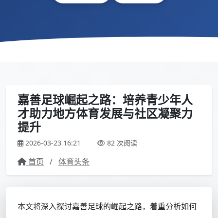
嘉善足球崛起之路：培养青少年人
才助力地方体育发展与社区凝聚力
提升
2026-03-23 16:21
82 次阅读
首页
/
体育头条
本文将深入探讨嘉善足球的崛起之路，着重分析如何