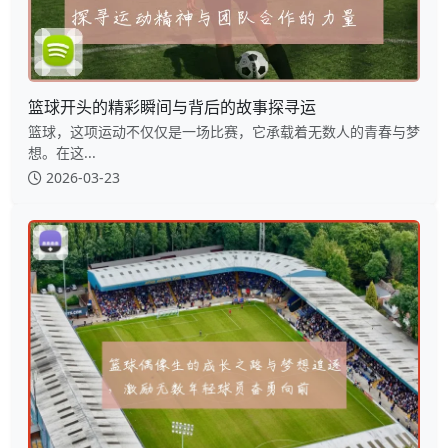
篮球开头的精彩瞬间与背后的故事探寻运
篮球，这项运动不仅仅是一场比赛，它承载着无数人的青春与梦
想。在这...
2026-03-23