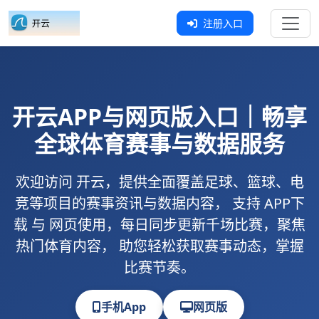
注册入口
开云
APP与网页版入口｜畅享
全球体育赛事与数据服务
欢迎访问
开云
，提供全面覆盖足球、篮球、电
竞等项目的赛事资讯与数据内容， 支持
APP下
载
与
网页使用
，每日同步更新千场比赛，聚焦
热门体育内容， 助您轻松获取赛事动态，掌握
比赛节奏。
手机App
网页版