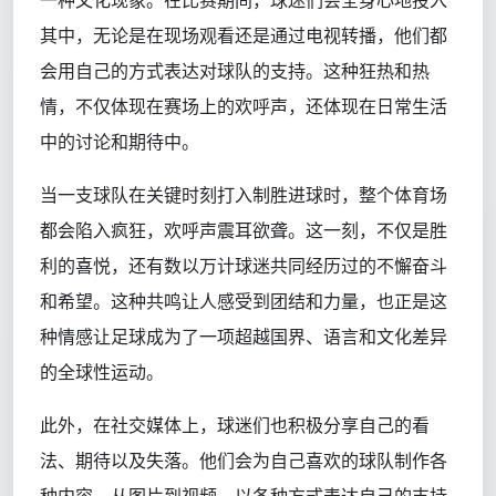
一种文化现象。在比赛期间，球迷们会全身心地投入
其中，无论是在现场观看还是通过电视转播，他们都
会用自己的方式表达对球队的支持。这种狂热和热
情，不仅体现在赛场上的欢呼声，还体现在日常生活
中的讨论和期待中。
当一支球队在关键时刻打入制胜进球时，整个体育场
都会陷入疯狂，欢呼声震耳欲聋。这一刻，不仅是胜
利的喜悦，还有数以万计球迷共同经历过的不懈奋斗
和希望。这种共鸣让人感受到团结和力量，也正是这
种情感让足球成为了一项超越国界、语言和文化差异
的全球性运动。
此外，在社交媒体上，球迷们也积极分享自己的看
法、期待以及失落。他们会为自己喜欢的球队制作各