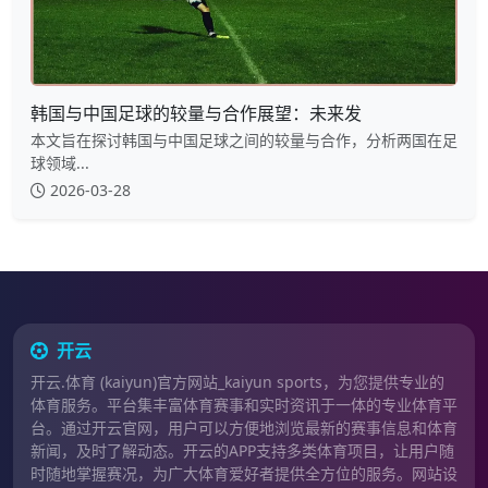
韩国与中国足球的较量与合作展望：未来发
本文旨在探讨韩国与中国足球之间的较量与合作，分析两国在足
球领域...
2026-03-28
开云
开云.体育 (kaiyun)官方网站_kaiyun sports，为您提供专业的
体育服务。平台集丰富体育赛事和实时资讯于一体的专业体育平
台。通过开云官网，用户可以方便地浏览最新的赛事信息和体育
新闻，及时了解动态。开云的APP支持多类体育项目，让用户随
时随地掌握赛况，为广大体育爱好者提供全方位的服务。网站设