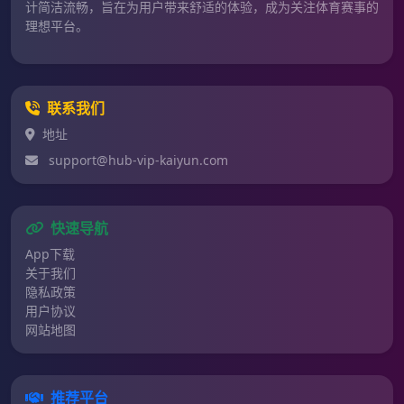
计简洁流畅，旨在为用户带来舒适的体验，成为关注体育赛事的
理想平台。
联系我们
地址
support@hub-vip-kaiyun.com
快速导航
App下载
关于我们
隐私政策
用户协议
网站地图
推荐平台