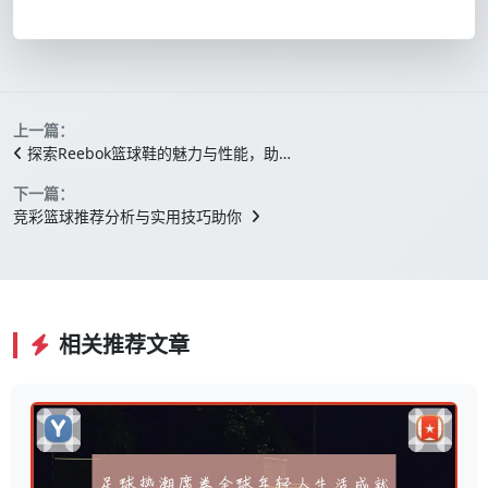
上一篇：
探索Reebok篮球鞋的魅力与性能，助…
下一篇：
竞彩篮球推荐分析与实用技巧助你
相关推荐文章