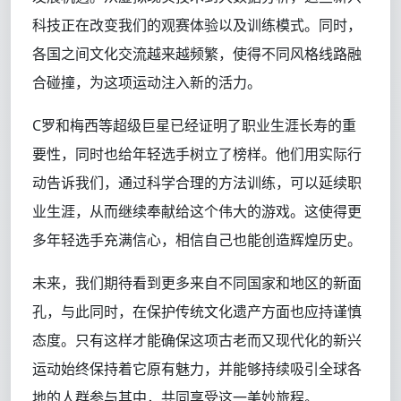
科技正在改变我们的观赛体验以及训练模式。同时，
各国之间文化交流越来越频繁，使得不同风格线路融
合碰撞，为这项运动注入新的活力。
C罗和梅西等超级巨星已经证明了职业生涯长寿的重
要性，同时也给年轻选手树立了榜样。他们用实际行
动告诉我们，通过科学合理的方法训练，可以延续职
业生涯，从而继续奉献给这个伟大的游戏。这使得更
多年轻选手充满信心，相信自己也能创造辉煌历史。
未来，我们期待看到更多来自不同国家和地区的新面
孔，与此同时，在保护传统文化遗产方面也应持谨慎
态度。只有这样才能确保这项古老而又现代化的新兴
运动始终保持着它原有魅力，并能够持续吸引全球各
地的人群参与其中，共同享受这一美妙旅程。