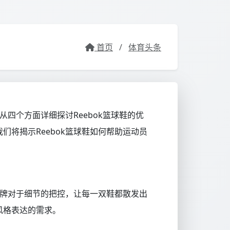
首页
/
体育头条
四个方面详细探讨Reebok篮球鞋的优
将揭示Reebok篮球鞋如何帮助运动员
品牌对于细节的把控，让每一双鞋都散发出
风格表达的需求。