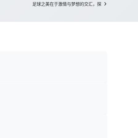
足球之美在于激情与梦想的交汇，探