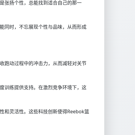
还是张扬个性，总能找到适合自己的那一
性能同时，不忘展现个性与品味，从而形成
吸收跑动过程中的冲击力，从而减轻对关节
强度训练提供支持。在激烈竞争环境下，这
和灵活性。这些科技创新使得Reebok篮