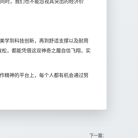
的同时，我们也不能忽视其突出的经济价
计美学到科技创新，再到舒适支撑以及耐用
放松，都能凭借这双神奇之履自信飞翔，实
合作精神的平台上，每个人都有机会通过努
下一篇：