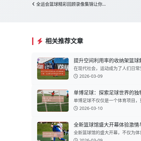
全运会篮球精彩回顾录像集锦让你…
相关推荐文章
提升空间利用率的收纳架篮球
在现代社会，运动成为了人们日常生
2026-03-09
单博足球：探索足球世界的独
单博足球不仅仅是一个体育项目，更
2026-03-10
全新篮球馆盛大开幕体验激情
全新篮球馆的盛大开幕，不仅为体育
2026-03-09