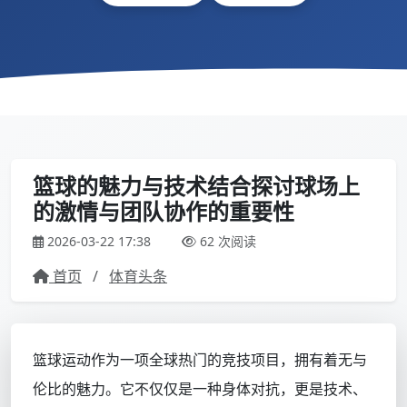
篮球的魅力与技术结合探讨球场上
的激情与团队协作的重要性
2026-03-22 17:38
62 次阅读
首页
/
体育头条
篮球运动作为一项全球热门的竞技项目，拥有着无与
伦比的魅力。它不仅仅是一种身体对抗，更是技术、