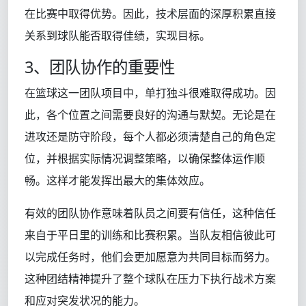
在比赛中取得优势。因此，技术层面的深厚积累直接
关系到球队能否取得佳绩，实现目标。
3、团队协作的重要性
在篮球这一团队项目中，单打独斗很难取得成功。因
此，各个位置之间需要良好的沟通与默契。无论是在
进攻还是防守阶段，每个人都必须清楚自己的角色定
位，并根据实际情况调整策略，以确保整体运作顺
畅。这样才能发挥出最大的集体效应。
有效的团队协作意味着队员之间要有信任，这种信任
来自于平日里的训练和比赛积累。当队友相信彼此可
以完成任务时，他们会更加愿意为共同目标而努力。
这种团结精神提升了整个球队在压力下执行战术方案
和应对突发状况的能力。