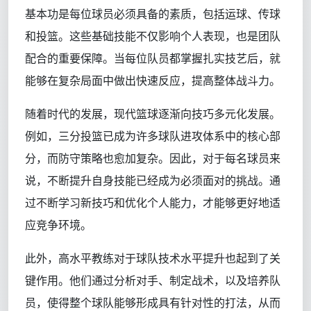
基本功是每位球员必须具备的素质，包括运球、传球
和投篮。这些基础技能不仅影响个人表现，也是团队
配合的重要保障。当每位队员都掌握扎实技艺后，就
能够在复杂局面中做出快速反应，提高整体战斗力。
随着时代的发展，现代篮球逐渐向技巧多元化发展。
例如，三分投篮已成为许多球队进攻体系中的核心部
分，而防守策略也愈加复杂。因此，对于每名球员来
说，不断提升自身技能已经成为必须面对的挑战。通
过不断学习新技巧和优化个人能力，才能够更好地适
应竞争环境。
此外，高水平教练对于球队技术水平提升也起到了关
键作用。他们通过分析对手、制定战术，以及培养队
员，使得整个球队能够形成具有针对性的打法，从而