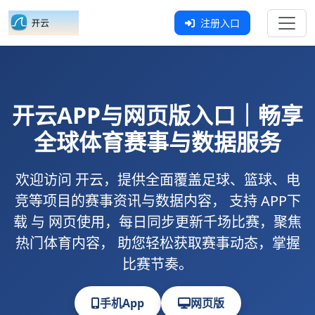
注册入口
开云
APP与网页版入口｜畅享
全球体育赛事与数据服务
欢迎访问
开云
，提供全面覆盖足球、篮球、电
竞等项目的赛事资讯与数据内容， 支持
APP下
载
与
网页使用
，每日同步更新千场比赛，聚焦
热门体育内容， 助您轻松获取赛事动态，掌握
比赛节奏。
手机App
网页版