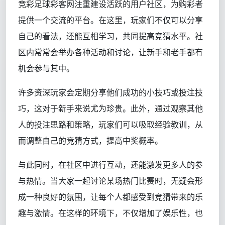
竞彩足球彩客网注重建设活跃的用户社区，为购彩者
提供一个交流的平台。在这里，玩家们不仅可以分享
自己的看法，还能互相学习，共同提高竞猜水平。社
区内常常会举办各种活动和讨论，让新手和老手都有
机会参与其中。
许多资深玩家会定期分享他们成功的小技巧或投注技
巧，这对于新手来说尤为珍贵。此外，通过观察其他
人的投注思路和策略，玩家们可以吸取经验教训，从
而调整自己的竞猜方式，提高中奖概率。
与此同时，在社区中进行互动，还能激发更多人的参
与热情。当大家一起讨论某场热门比赛时，无疑会形
成一种良好的氛围，让每个人都感受到竞猜带来的乐
趣与激情。在这样的环境下，不仅增加了娱乐性，也