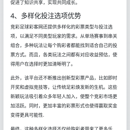
促进了知识共享，实现共同成长。
4、多样化投注选项优势
竞彩足球彩客网还提供多样化的彩票类型与投注选
项，以满足不同类型玩家的需求。从单场赛事到串关
组合，多种玩法让每个购彩者都能找到适合自己的投
票方式。而且，各类玩法之间都有对应收益预估，使
得用户在选择时更加清晰明了。
此外，该平台还不断推出创新型彩票产品，比如即时
开奖和虚拟竞技等，让传统足彩焕发新的生机。这些
新颖玩法吸引着众多年轻人加入，使整个竞彩市场更
加活跃。同时，更加丰富的彩票形式也使得赢取奖金
变得更具可能性.
最终，这种多样化选择不仅给购彩者带来了更多乐