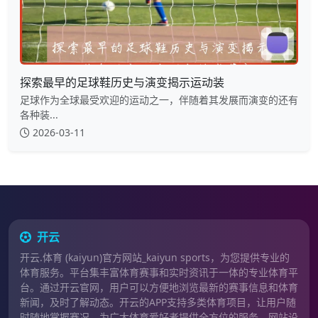
探索最早的足球鞋历史与演变揭示运动装
足球作为全球最受欢迎的运动之一，伴随着其发展而演变的还有
各种装...
2026-03-11
开云
开云.体育 (kaiyun)官方网站_kaiyun sports，为您提供专业的
体育服务。平台集丰富体育赛事和实时资讯于一体的专业体育平
台。通过开云官网，用户可以方便地浏览最新的赛事信息和体育
新闻，及时了解动态。开云的APP支持多类体育项目，让用户随
时随地掌握赛况，为广大体育爱好者提供全方位的服务。网站设