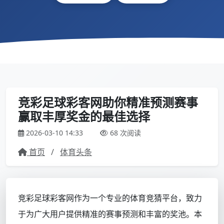
竞彩足球彩客网助你精准预测赛事
赢取丰厚奖金的最佳选择
2026-03-10 14:33
68 次阅读
首页
/
体育头条
竞彩足球彩客网作为一个专业的体育竞猜平台，致力
于为广大用户提供精准的赛事预测和丰富的奖池。本