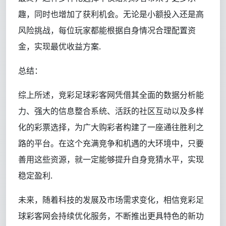
趣，同时也增加了获利机会。无论是小额投入还是高
风险挑战，每位玩家都能根据自身情况合理配置资
金，实现最优收益方案.
总结：
综上所述，竞彩足球彩客网凭借其全面的数据分析能
力、强大的信息整合系统、活跃的社区互动以及多样
化的彩票选择，为广大购彩者构建了一座通往胜利之
路的平台。在这个充满竞争和机遇的大环境中，只要
善用这些资源，就一定能够提升自身竞猜水平，实现
稳定盈利.
未来，随着科技的发展及市场需求变化，相信竞彩足
球彩客网会持续优化服务，不断推出更具特色的新功