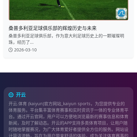
桑普多利亚足球俱乐部的辉煌历史与未来
桑普多利亚足球俱乐部，作为意大利足球历史上的一颗璀璨明
珠，经历了...
2026-03-10
开云
开云.体育 (kaiyun)官方网站_kaiyun sports，为您提供专业的
体育服务。平台集丰富体育赛事和实时资讯于一体的专业体育平
台。通过开云官网，用户可以方便地浏览最新的赛事信息和体育
新闻，及时了解动态。开云的APP支持多类体育项目，让用户随
时随地掌握赛况，为广大体育爱好者提供全方位的服务。网站设
计简洁流畅，旨在为用户带来舒适的体验，成为关注体育赛事的