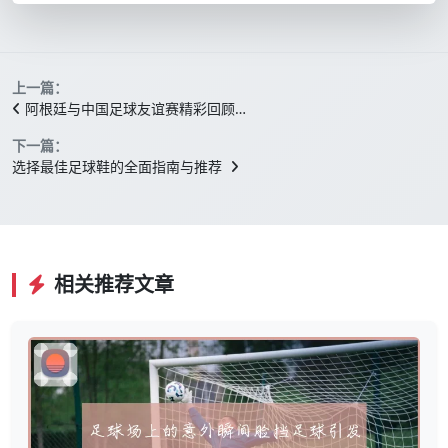
上一篇：
阿根廷与中国足球友谊赛精彩回顾…
下一篇：
选择最佳足球鞋的全面指南与推荐
相关推荐文章