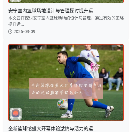
安宁室内篮球场地设计与管理探讨提升运
本文旨在探讨安宁室内篮球场地的设计与管理，通过有效的策略
提升运...
2026-03-09
全新篮球馆盛大开幕体验激情与活力的运