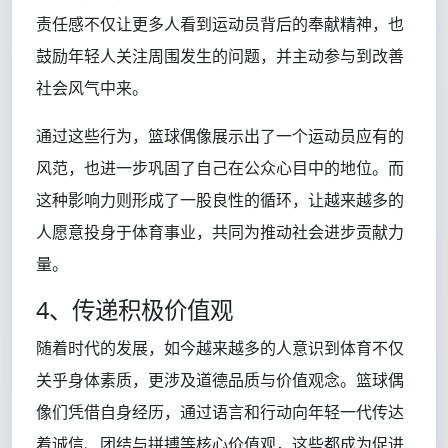
责任感不仅让更多人看到运动员背后的奉献精神，也
鼓励年轻人关注周围发生的问题，并主动参与到改善
社会风气中来。
通过这些行为，篮球偶像展示出了一个运动员应有的
风范，也进一步巩固了自己在公众心目中的地位。而
这种影响力则形成了一股良性的循环，让越来越多的
人愿意投身于体育事业，共同为推动社会进步贡献力
量。
4、传递积极价值观
随着时代的发展，如今越来越多的人意识到体育不仅
关乎身体素质，更涉及道德品质与价值观念。篮球偶
像们凭借自身经历，通过语言和行动向年轻一代传达
着诚信、团结与拼搏等核心价值观，这些都成为促进