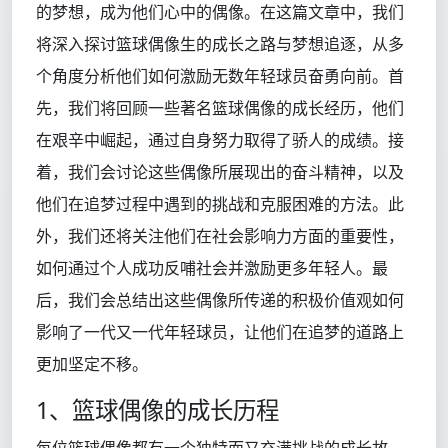
的梦想，成为他们心中的偶像。在这篇文章中，我们
将深入探讨篮球偶像生的成长之路与梦想追逐，从多
个角度分析他们如何激励无数年轻球员奋勇向前。首
先，我们将回顾一些著名篮球偶像的成长经历，他们
在艰辛中崛起，通过自身努力取得了骄人的成绩。接
着，我们会讨论这些偶像所展现出的奋斗精神，以及
他们在追梦过程中遇到的挑战和克服困难的方法。此
外，我们还将关注他们在社会影响力方面的重要性，
如何通过个人成功反哺社会并激励更多年轻人。最
后，我们会总结出这些偶像所传递的积极价值观如何
影响了一代又一代年轻球员，让他们在追梦的道路上
更加坚定不移。
1、篮球偶像的成长历程