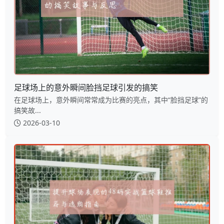
足球场上的意外瞬间脸挡足球引发的搞笑
在足球场上，意外瞬间常常成为比赛的亮点，其中“脸挡足球”的
搞笑故...
2026-03-10