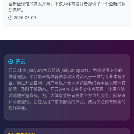
全新篮球馆的盛大开幕，不仅为体育爱好者提供了一个全新的运
动场所...
2026-03-09
开云
开云.体育 (kaiyun)官方网站_kaiyun sports，为您提供专业的
体育服务。平台集丰富体育赛事和实时资讯于一体的专业体育平
台。通过开云官网，用户可以方便地浏览最新的赛事信息和体育
新闻，及时了解动态。开云的APP支持多类体育项目，让用户随
时随地掌握赛况，为广大体育爱好者提供全方位的服务。网站设
计简洁流畅，旨在为用户带来舒适的体验，成为关注体育赛事的
理想平台。